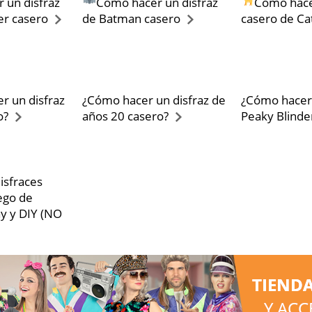
 un disfraz
Cómo hacer un disfraz
Cómo hace
er casero
de Batman casero
casero de C
r un disfraz
¿Cómo hacer un disfraz de
¿Cómo hacer 
o?
años 20 casero?
Peaky Blinde
isfraces
ego de
y y DIY (NO