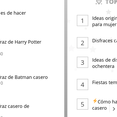
TOP
les de hacer
Ideas origi
para mujer
Disfraces c
raz de Harry Potter
30
Ideas de di
ochentera
raz de Batman casero
Fiestas tem
10
Cómo hac
raz casero de
casero