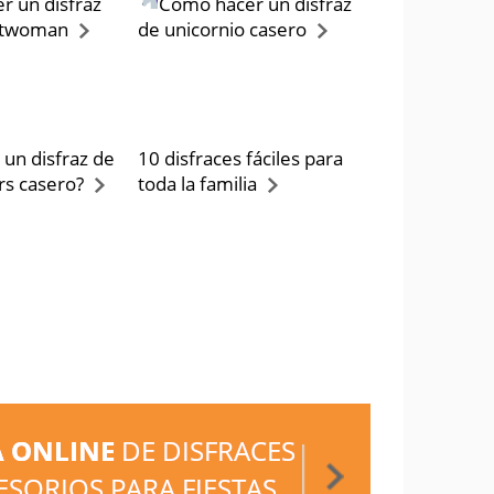
r un disfraz
Cómo hacer un disfraz
atwoman
de unicornio casero
un disfraz de
10 disfraces fáciles para
rs casero?
toda la familia