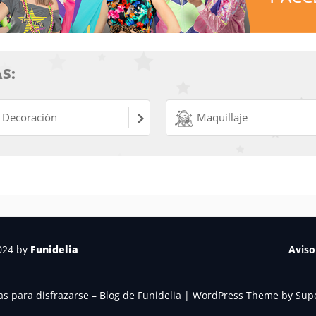
S:
Decoración
Maquillaje
024 by
Funidelia
Aviso
s para disfrazarse – Blog de Funidelia
| WordPress Theme by
Sup