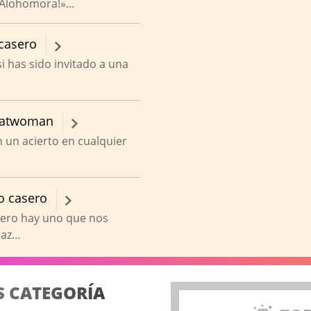
 «Alohomora!»…
casero
i has sido invitado a una
 Catwoman
 un acierto en cualquier
o casero
pero hay uno que nos
raz…
S CATEGORÍA