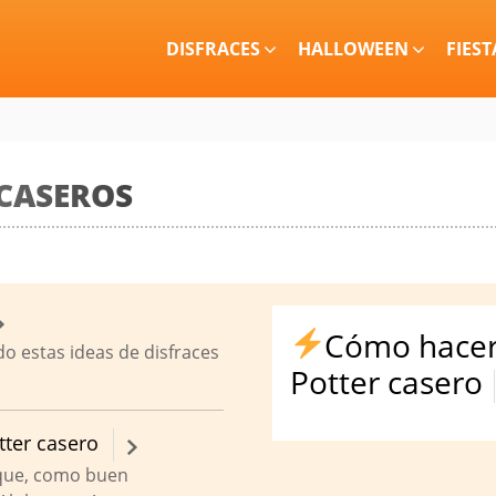
DISFRACES
HALLOWEEN
FIEST
 CASEROS
Cómo hacer 
 estas ideas de disfraces
Potter casero
tter casero
 que, como buen