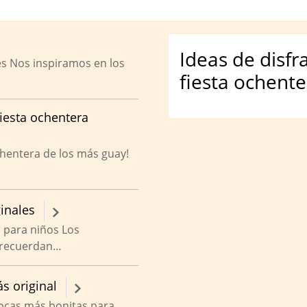
Ideas de disf
es Nos inspiramos en los
fiesta ochente
fiesta ochentera
ochentera de los más guay!
inales
 para niños Los
recuerdan…
s original
pocas más bonitas para