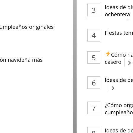
Ideas de di
ochentera
cumpleaños originales
Fiestas tem
Cómo hac
ción navideña más
casero
Ideas de d
¿Cómo orga
cumpleaños
Ideas de d