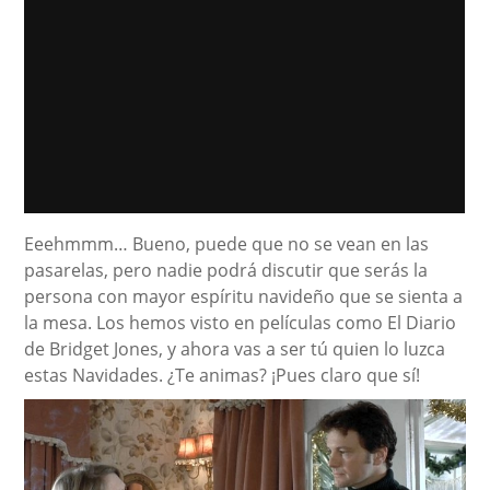
Eeehmmm… Bueno, puede que no se vean en las
pasarelas, pero nadie podrá discutir que serás la
persona con mayor espíritu navideño que se sienta a
la mesa. Los hemos visto en películas como El Diario
de Bridget Jones, y ahora vas a ser tú quien lo luzca
estas Navidades. ¿Te animas? ¡Pues claro que sí!