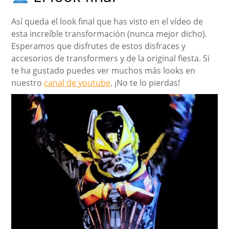
Así queda el look final que has visto en el vídeo de
esta increíble transformación (nunca mejor dicho).
Esperamos que disfrutes de estos disfraces y
accesorios de transformers y de la original fiesta. Si
te ha gustado puedes ver muchos más looks en
nuestro
canal de youtube
. ¡No te lo pierdas!