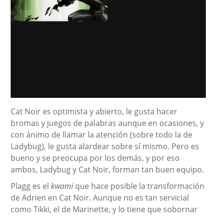
Cat Noir es optimista y abierto, le gusta hacer
bromas y juegos de palabras aunque en ocasiones, y
con ánimo de llamar la atención (sobre todo la de
Ladybug), le gusta alardear sobre sí mismo. Pero es
bueno y se preocupa por los demás, y por eso
ambos, Ladybug y Cat Noir, forman tan buen equipo.
Plagg es el
kwami
que hace posible la transformación
de Adrien en Cat Noir. Aunque no es tan servicial
como Tikki, el de Marinette, y lo tiene que sobornar