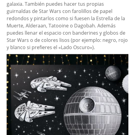
galaxia. También puedes hacer tus propias
guirnaldas de Star Wars con farolillos de papel
redondos y pintarlos como si fuesen la Estrella de la
Muerte, Alderaan, Tatooine o Dagobah. Además
puedes llenar el espacio con banderines y globos de
Star Wars o de colores lisos (por ejemplo: negro, rojo
y blanco si prefieres el «Lado Oscuro»).