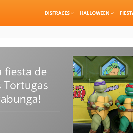
DISFRACES
HALLOWEEN
FIEST
fiesta de
 Tortugas
wabunga!