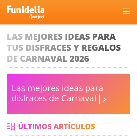
Skip
to
content
LAS MEJORES IDEAS PARA
TUS DISFRACES Y REGALOS
DE CARNAVAL 2026
Las mejores ideas para
disfraces de Carnaval
ÚLTIMOS ARTÍCULOS