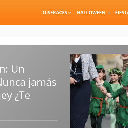
DISFRACES
HALLOWEEN
FIEST
an: Un
 Nunca jamás
ney ¿Te