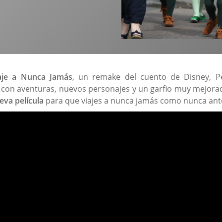
aje a Nunca Jamás
, un remake del cuento de Disney, P
 con aventuras, nuevos personajes y un garfio muy mejora
eva película
para que viajes a nunca jamás como nunca ant