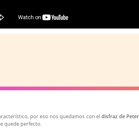
característico, por eso nos quedamos con el
disfraz de Pete
 te quede perfecto.