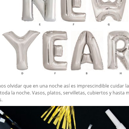
s olvidar que en una noche así es imprescindible cuidar l
da la noche. Vasos, platos, servilletas, cubiertos y hasta 
s.