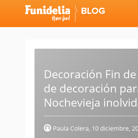
Skip
to
content
Decoración Fin de
de decoración par
Nochevieja inolvi
Paula Colera,
10 diciembre, 2