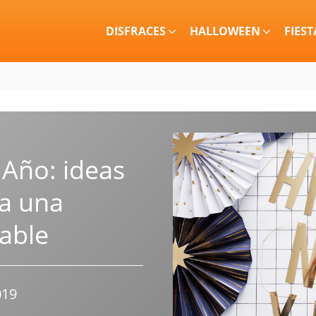
DISFRACES
HALLOWEEN
FIEST
 Año: ideas
a una
dable
019