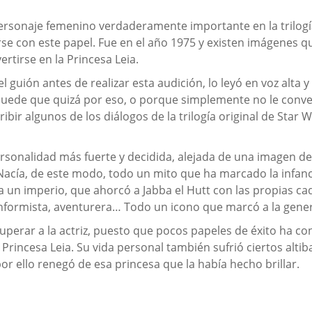
personaje femenino verdaderamente importante en la trilogí
rse con este papel. Fue en el año 1975 y existen imágenes 
vertirse en la Princesa Leia.
guión antes de realizar esta audición, lo leyó en voz alta y 
 puede que quizá por eso, o porque simplemente no le conve
ribir algunos de los diálogos de la trilogía original de Star
personalidad más fuerte y decidida, alejada de una imagen 
Nacía, de este modo, todo un mito que ha marcado la infan
ra un imperio, que ahorcó a Jabba el Hutt con las propias c
conformista, aventurera… Todo un icono que marcó a la gener
perar a la actriz, puesto que pocos papeles de éxito ha cont
rincesa Leia. Su vida personal también sufrió ciertos alti
or ello renegó de esa princesa que la había hecho brillar.