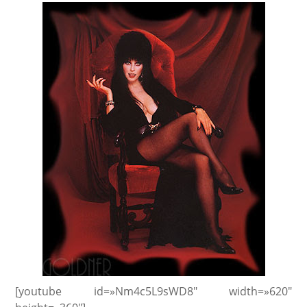
[youtube id=»Nm4c5L9sWD8″ width=»620″