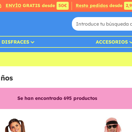
ENVÍO
GRATIS desde
50€
Resto pedidos
desde
2,
DISFRACES
ACCESORIOS
iños
Se han encontrado
695
productos