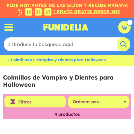
PIDE HOY ANTES DE LAS 16.30H Y RECIBE MAÑANA
* ENVÍO GRATIS DESDE 50€
:
:
12
22
26
...
Colmillos de Vampiro y Dientes para Halloween
Colmillos de Vampiro y Dientes para
Halloween
Filtrar
4
productos