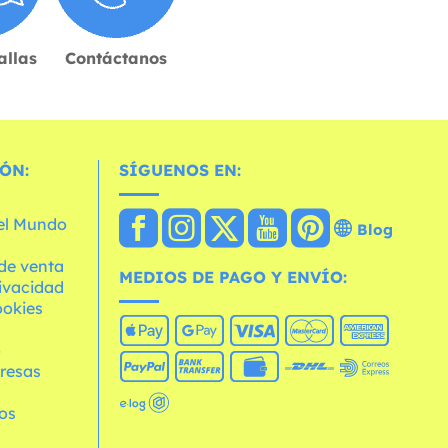
allas
Contáctanos
ÓN:
SÍGUENOS EN:
 el Mundo
Blog
de venta
MEDIOS DE PAGO Y ENVÍO:
rivacidad
ookies
o
resas
os