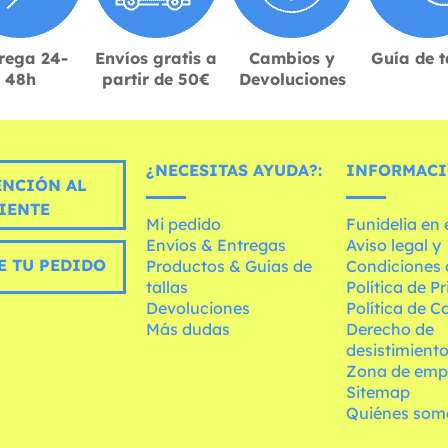
rega 24-
Envíos gratis a
Cambios y
Guía de t
48h
partir de 50€
Devoluciones
¿NECESITAS AYUDA?:
INFORMACI
ENCIÓN AL
IENTE
Mi pedido
Funidelia en
Envíos & Entregas
Aviso legal y
E TU PEDIDO
Productos & Guías de
Condiciones 
tallas
Política de P
Devoluciones
Política de C
Más dudas
Derecho de
desistimient
Zona de emp
Sitemap
Quiénes som