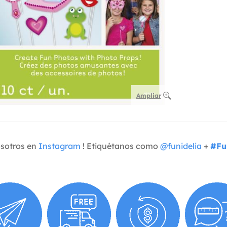
Ampliar
osotros en
Instagram
! Etiquétanos como
@funidelia
+
#Fu