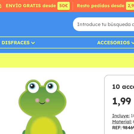
ENVÍO
GRATIS desde
50€
Resto pedidos
desde
2,
DISFRACES
ACCESORIOS
10 acc
1,99
Incluye:
1
Material:
6
REF: 9846