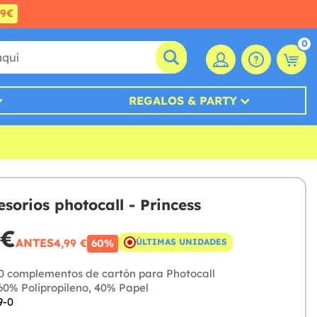
99€
0
REGALOS & PARTY
esorios photocall - Princess
 €
ANTES
4,99 €
ÚLTIMAS UNIDADES
60%
0 complementos de cartón para Photocall
0% Polipropileno, 40% Papel
9-0