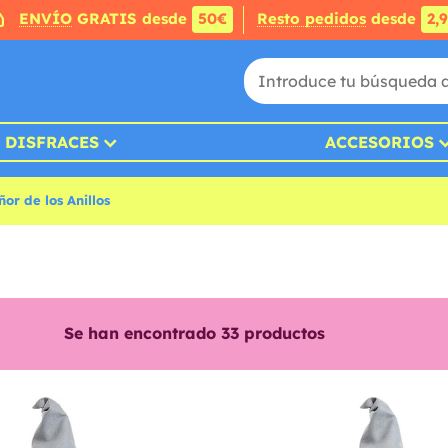
ENVÍO
GRATIS desde
50€
Resto pedidos
desde
2,
DISFRACES
ACCESORIOS
ñor de los Anillos
Se han encontrado
33
productos