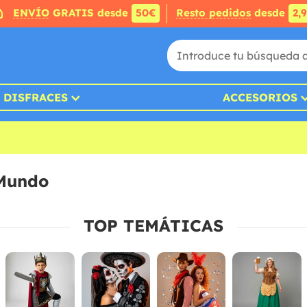
ENVÍO
GRATIS desde
50€
Resto pedidos
desde
2,
DISFRACES
ACCESORIOS
 Mundo
TOP TEMÁTICAS