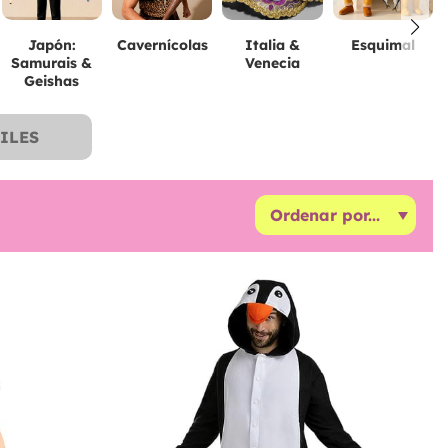
Japón:
Cavernícolas
Italia &
Esquimal
Samurais &
Venecia
Geishas
ILES