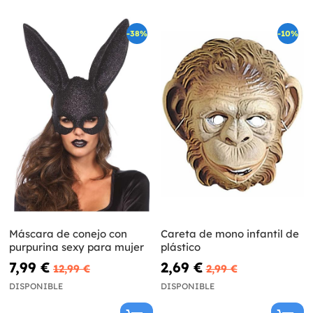
-38%
-10%
Máscara de conejo con
Careta de mono infantil de
purpurina sexy para mujer
plástico
7,99 €
2,69 €
12,99 €
2,99 €
DISPONIBLE
DISPONIBLE