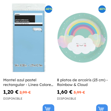
-60%
-60%
Mantel azul pastel
8 platos de arcoíris (23 cm) -
rectangular - Línea Colores
Rainbow & Cloud
Básicos
1,20 €
1,60 €
2,99 €
3,99 €
DISPONIBLE
DISPONIBLE