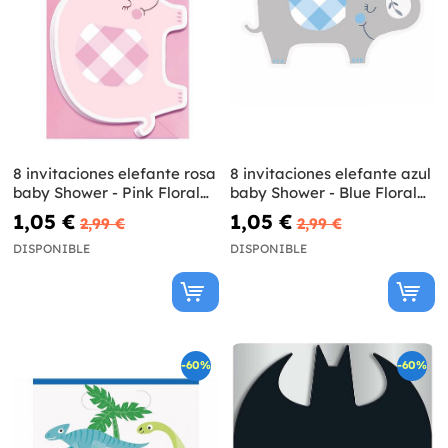
8 invitaciones elefante rosa
8 invitaciones elefante azul
baby Shower - Pink Floral
baby Shower - Blue Floral
Elephant
Elephant
1,05 €
1,05 €
2,99 €
2,99 €
DISPONIBLE
DISPONIBLE
-60%
-60%