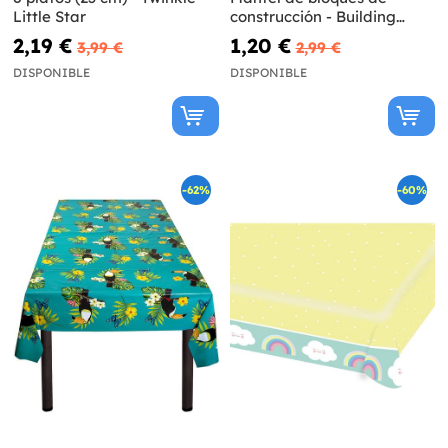
Little Star
construcción - Building
Blocks party
2,19 €
1,20 €
3,99 €
2,99 €
DISPONIBLE
DISPONIBLE
-62%
-60%