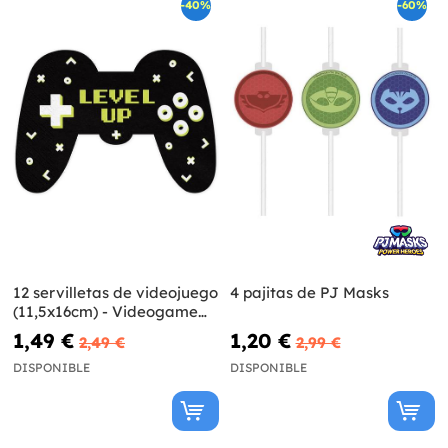
-40%
-60%
12 servilletas de videojuego
4 pajitas de PJ Masks
(11,5x16cm) - Videogame
party
1,49 €
1,20 €
2,49 €
2,99 €
DISPONIBLE
DISPONIBLE