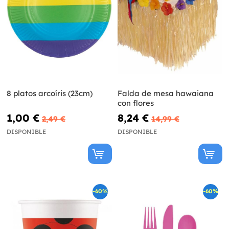
8 platos arcoíris (23cm)
Falda de mesa hawaiana
con flores
1,00 €
8,24 €
2,49 €
14,99 €
DISPONIBLE
DISPONIBLE
-60%
-60%