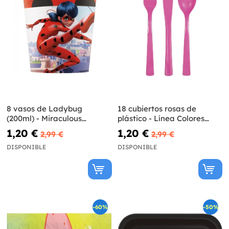
8 vasos de Ladybug
18 cubiertos rosas de
(200ml) - Miraculous
plástico - Línea Colores
Ladybug
Básicos
1,20 €
1,20 €
2,99 €
2,99 €
DISPONIBLE
DISPONIBLE
-60%
-50%