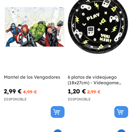
Mantel de los Vengadores
6 platos de videojuego
(18x27cm) - Videogame
party
2,99 €
1,20 €
4,99 €
2,99 €
DISPONIBLE
DISPONIBLE