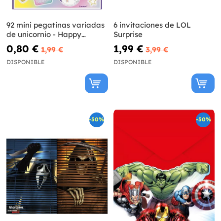
92 mini pegatinas variadas
6 invitaciones de LOL
de unicornio - Happy
Surprise
Unicorn
0,80 €
1,99 €
1,99 €
3,99 €
DISPONIBLE
DISPONIBLE
-50%
-50%