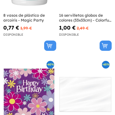
8 vasos de plástico de
16 servilletas globos de
arcoiris - Magic Party
colores (33x33cm) - Colorful
Balloons
0,77 €
1,00 €
1,99 €
2,49 €
DISPONIBLE
DISPONIBLE
-60%
-65%