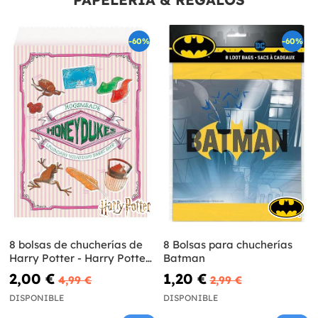
-60%
-60%
8 bolsas de chucherías de
8 Bolsas para chucherías
Harry Potter - Harry Potter
Batman
World
2,00 €
1,20 €
4,99 €
2,99 €
DISPONIBLE
DISPONIBLE