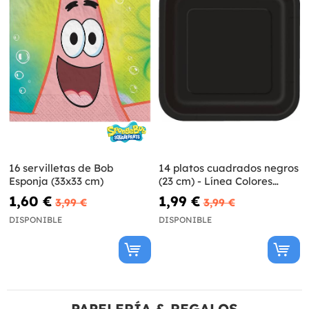
16 servilletas de Bob
14 platos cuadrados negros
Esponja (33x33 cm)
(23 cm) - Línea Colores
Básicos
1,60 €
1,99 €
3,99 €
3,99 €
DISPONIBLE
DISPONIBLE
PAPELERÍA & REGALOS