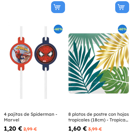
-60%
-60%
4 pajitas de Spiderman -
8 platos de postre con hojas
Marvel
tropicales (18cm) - Tropical
Gold
1,20 €
1,60 €
2,99 €
3,99 €