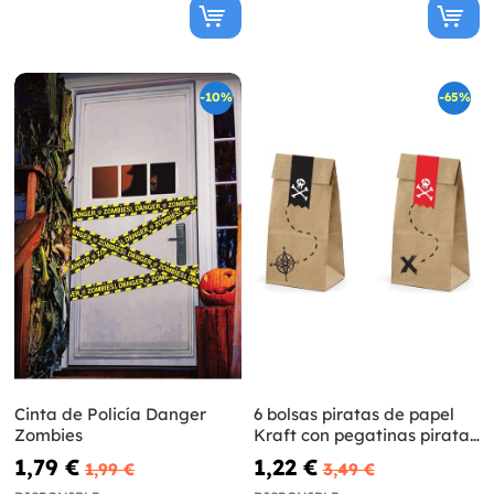
-10%
-65%
Cinta de Policía Danger
6 bolsas piratas de papel
Zombies
Kraft con pegatinas piratas
- Piratas Party
1,79 €
1,22 €
1,99 €
3,49 €