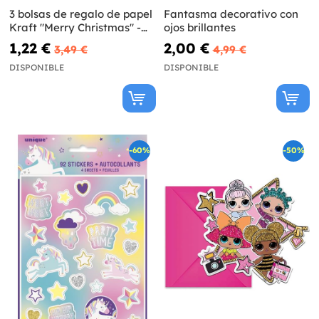
3 bolsas de regalo de papel
Fantasma decorativo con
Kraft "Merry Christmas" -
ojos brillantes
Merry Xmas Collection
1,22 €
2,00 €
3,49 €
4,99 €
DISPONIBLE
DISPONIBLE
-60%
-50%