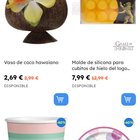
Vaso de coco hawaiano
Molde de silicona para
cubitos de hielo del logo
Casa Lannister - Juego de
2,69 €
7,99 €
2,99 €
12,99 €
Tronos
DISPONIBLE
DISPONIBLE
-60%
-60%