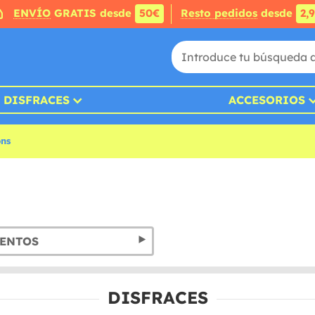
ENVÍO
GRATIS desde
50€
Resto pedidos
desde
2,
DISFRACES
ACCESORIOS
ons
ENTOS
DISFRACES