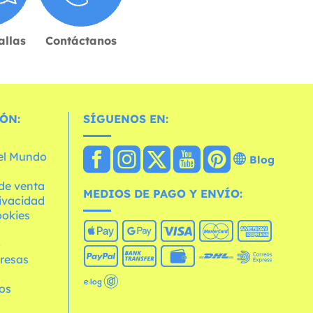
allas
Contáctanos
ÓN:
SÍGUENOS EN:
 el Mundo
Blog
de venta
MEDIOS DE PAGO Y ENVÍO:
rivacidad
ookies
o
resas
os