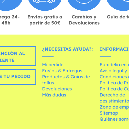
rega 24-
Envíos gratis a
Cambios y
Guía de t
48h
partir de 50€
Devoluciones
¿NECESITAS AYUDA?:
INFORMACI
ENCIÓN AL
IENTE
Mi pedido
Funidelia en
Envíos & Entregas
Aviso legal y
E TU PEDIDO
Productos & Guías de
Condiciones 
tallas
Política de P
Devoluciones
Política de C
Más dudas
Derecho de
desistimient
Zona de emp
Sitemap
Quiénes som