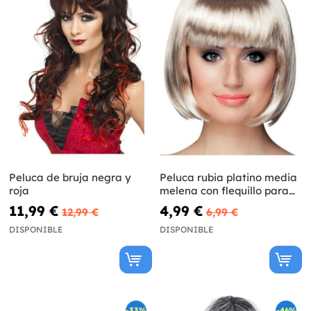
Peluca de bruja negra y
Peluca rubia platino media
roja
melena con flequillo para
mujer
11,99 €
4,99 €
12,99 €
6,99 €
DISPONIBLE
DISPONIBLE
-33%
-46%