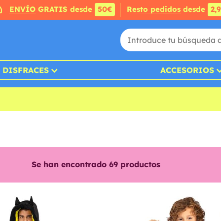
ENVÍO
GRATIS desde
50€
Resto pedidos
desde
2,
DISFRACES
ACCESORIOS
Se han encontrado
69
productos