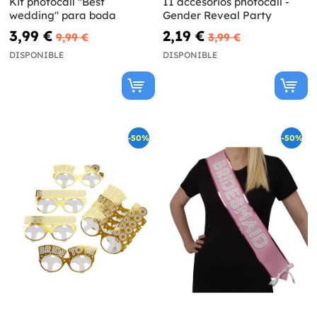
Kit photocall "Best
11 accesorios photocall -
wedding" para boda
Gender Reveal Party
3,99 €
2,19 €
9,99 €
3,99 €
DISPONIBLE
DISPONIBLE
-50%
-50%