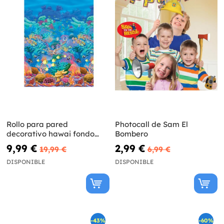
Rollo para pared
Photocall de Sam El
decorativo hawai fondo
Bombero
marino coral
9,99 €
2,99 €
19,99 €
6,99 €
DISPONIBLE
DISPONIBLE
-43%
-60%