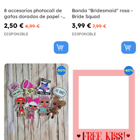
8 accesorios photocall de
Banda "Bridesmaid" rosa -
gafas doradas de papel -
Bride Squad
Woo Hoo Hen Do
2,50 €
3,99 €
4,99 €
7,99 €
DISPONIBLE
DISPONIBLE
-50%
-60%