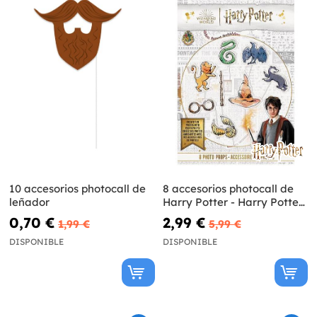
10 accesorios photocall de
8 accesorios photocall de
leñador
Harry Potter - Harry Potter
World
0,70 €
2,99 €
1,99 €
5,99 €
DISPONIBLE
DISPONIBLE