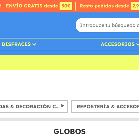
ENVÍO
GRATIS desde
50€
Resto pedidos
desde
2,
DISFRACES
ACCESORIOS
GUIRNALDAS & DECORACIÓN COLGANTE
REPOSTERÍA & ACCESO
GLOBOS