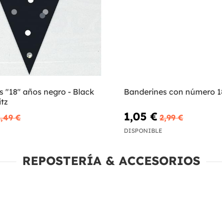
 "18" años negro - Black
Banderines con número 1
itz
1,05 €
2,49 €
2,99 €
DISPONIBLE
REPOSTERÍA & ACCESORIOS