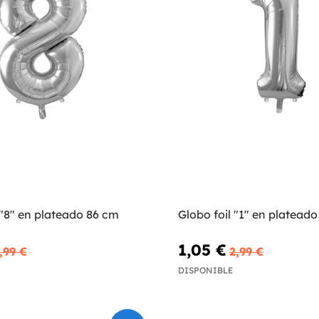
 "8" en plateado 86 cm
Globo foil "1" en platead
1,05 €
,99 €
2,99 €
DISPONIBLE