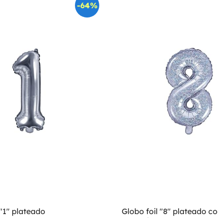
-64%
 "1" plateado
Globo foil "8" plateado c