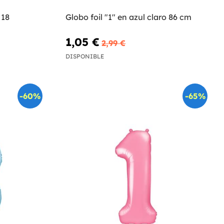
 18
Globo foil "1" en azul claro 86 cm
1,05 €
2,99 €
DISPONIBLE
-60%
-65%