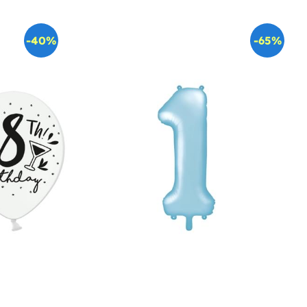
-40%
-65%