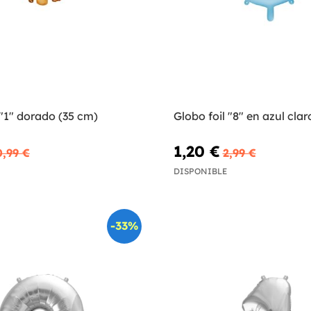
 "1" dorado (35 cm)
Globo foil "8" en azul cla
1,20 €
0,99 €
2,99 €
DISPONIBLE
-33%