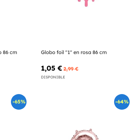
ro 86 cm
Globo foil "1" en rosa 86 cm
1,05 €
2,99 €
DISPONIBLE
-65%
-64%