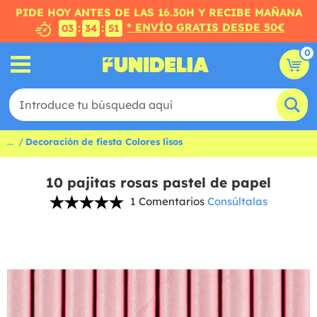
PIDE HOY ANTES DE LAS 16.30H Y RECIBE MAÑANA
* ENVÍO GRATIS DESDE 50€
:
:
03
34
50
0
...
Decoración de fiesta Colores lisos
10 pajitas rosas pastel de papel
1 Comentarios
Consúltalas