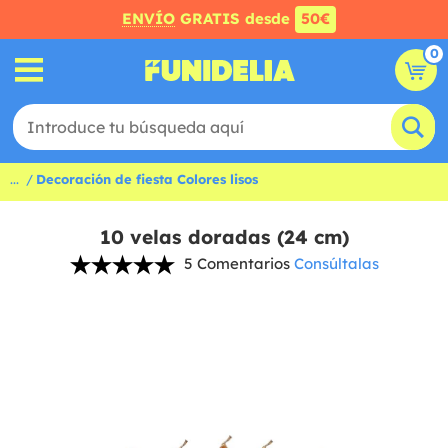
ENVÍO
GRATIS desde
50€
0
...
Decoración de fiesta Colores lisos
10 velas doradas (24 cm)
5 Comentarios
Consúltalas