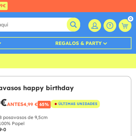
99€
0
REGALOS & PARTY
avasos happy birthday
 €
ANTES
4,99 €
ÚLTIMAS UNIDADES
65%
8 posavasos de 9,5cm
100% Papel
9-0