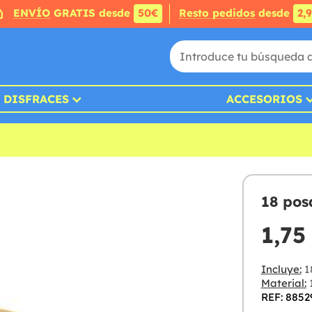
ENVÍO
GRATIS desde
50€
Resto pedidos
desde
2,
DISFRACES
ACCESORIOS
18 pos
1,75
Incluye:
1
Material:
REF: 8852