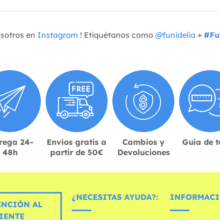
osotros en
Instagram
! Etiquétanos como
@funidelia
+
#Fu
rega 24-
Envíos gratis a
Cambios y
Guía de t
48h
partir de 50€
Devoluciones
¿NECESITAS AYUDA?:
INFORMACI
ENCIÓN AL
IENTE