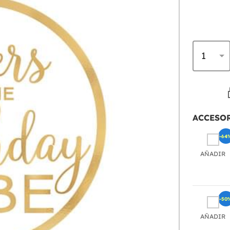
ACCESO
-64
AÑADIR
-50
AÑADIR