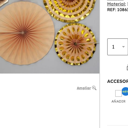
Material:
REF: 1086
ACCESO
Ampliar
-65
AÑADIR