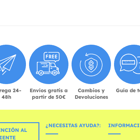
rega 24-
Envíos gratis a
Cambios y
Guía de t
48h
partir de 50€
Devoluciones
¿NECESITAS AYUDA?:
INFORMACI
ENCIÓN AL
IENTE