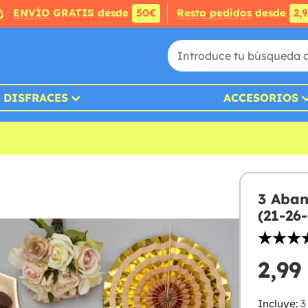
ENVÍO
GRATIS desde
50€
Resto pedidos
desde
2,
DISFRACES
ACCESORIOS
3 Aban
(21-26
2,99
Incluye:
3