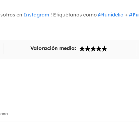
osotros en
Instagram
! Etiquétanos como
@funidelia
+
#Fu
Valoración media:
cada