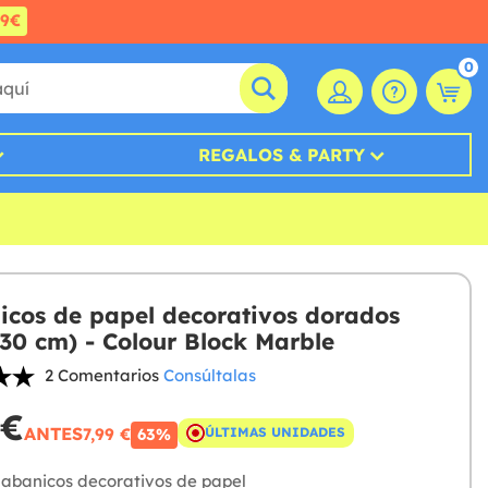
99€
0
REGALOS & PARTY
icos de papel decorativos dorados
-30 cm) - Colour Block Marble
2 Comentarios
Consúltalas
 €
ANTES
7,99 €
ÚLTIMAS UNIDADES
63%
 abanicos decorativos de papel