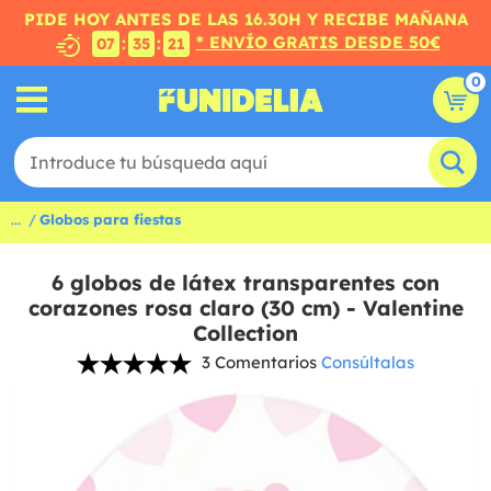
PIDE HOY ANTES DE LAS 16.30H Y RECIBE MAÑANA
* ENVÍO GRATIS DESDE 50€
:
:
07
35
20
0
...
Globos para fiestas
6 globos de látex transparentes con
corazones rosa claro (30 cm) - Valentine
Collection
3 Comentarios
Consúltalas