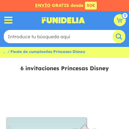
ENVÍO
GRATIS desde
50€
0
...
Fiesta de cumpleaños Princesas Disney
6 invitaciones Princesas Disney