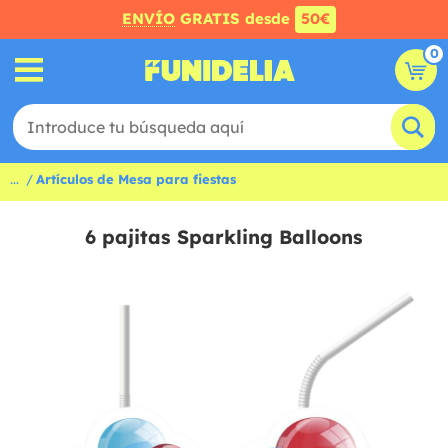
ENVÍO
GRATIS desde
50€
0
...
Artículos de Mesa para fiestas
6 pajitas Sparkling Balloons