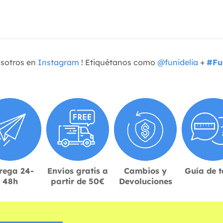
osotros en
Instagram
! Etiquétanos como
@funidelia
+
#Fu
rega 24-
Envíos gratis a
Cambios y
Guía de t
48h
partir de 50€
Devoluciones