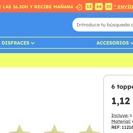
:
:
 LAS 16.30H Y RECIBE MAÑANA
* ENVÍ
13
44
32
DISFRACES
ACCESORIOS
6 topp
1,12
Incluye:
6 
Material:
6
REF: 1121