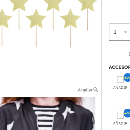
ACCESO
-50
AÑADIR
Ampliar
-60
AÑADIR