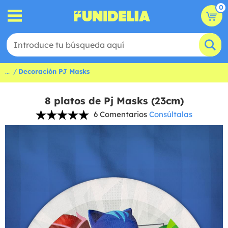
0
...
Decoración PJ Masks
8 platos de Pj Masks (23cm)
6 Comentarios
Consúltalas