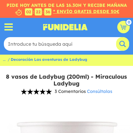
PIDE HOY ANTES DE LAS 16.30H Y RECIBE MAÑANA
* ENVÍO GRATIS DESDE 50€
:
:
02
22
35
0
...
Decoración Las aventuras de Ladybug
8 vasos de Ladybug (200ml) - Miraculous
Ladybug
3 Comentarios
Consúltalas