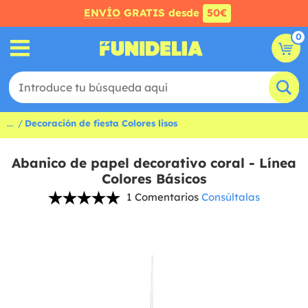
ENVÍO
GRATIS desde
50€
0
...
Decoración de fiesta Colores lisos
Abanico de papel decorativo coral - Línea
Colores Básicos
1 Comentarios
Consúltalas