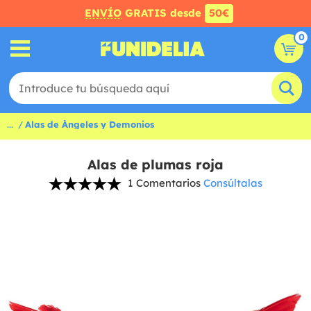
ENVÍO
GRATIS desde
50€
0
...
Alas de Ángeles y Demonios
Alas de plumas roja
1 Comentarios
Consúltalas