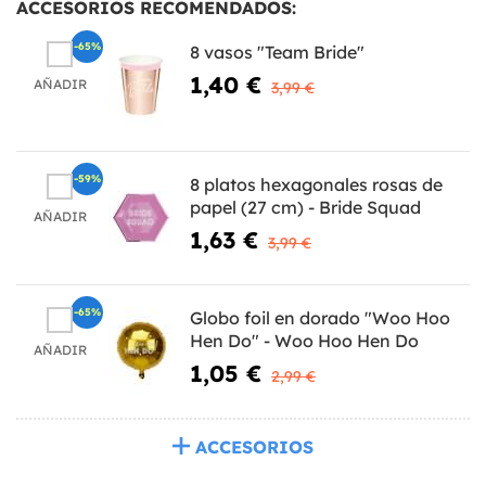
ACCESORIOS RECOMENDADOS:
-65%
8 vasos "Team Bride"
1,40 €
AÑADIR
3,99 €
-59%
8 platos hexagonales rosas de
papel (27 cm) - Bride Squad
AÑADIR
1,63 €
3,99 €
-65%
Globo foil en dorado "Woo Hoo
Hen Do" - Woo Hoo Hen Do
AÑADIR
1,05 €
2,99 €
ACCESORIOS