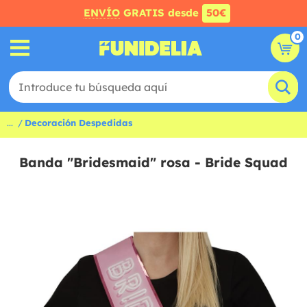
ENVÍO
GRATIS desde
50€
0
...
Decoración Despedidas
Banda "Bridesmaid" rosa - Bride Squad