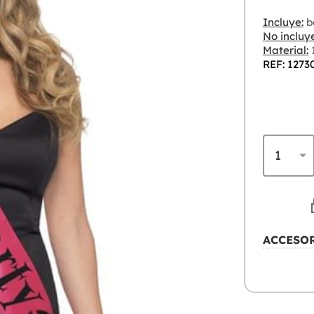
Incluye:
b
No incluye
Material:
1
REF: 1273
ACCESO