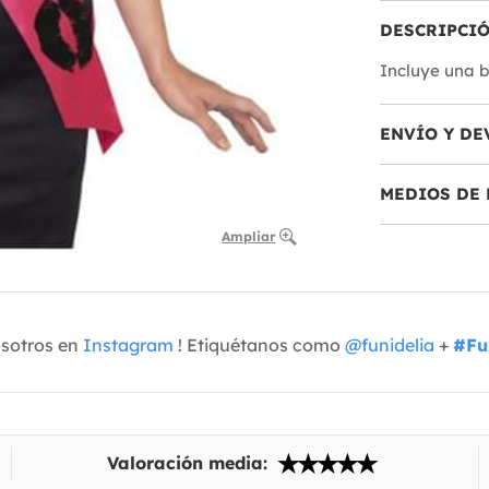
DESCRIPCI
Incluye una b
ENVÍO Y DE
MEDIOS DE 
Ampliar
osotros en
Instagram
! Etiquétanos como
@funidelia
+
#Fu
Valoración media: