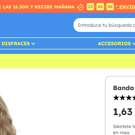
:
:
 LAS 16.30H Y RECIBE MAÑANA
* ENVÍ
13
43
05
DISFRACES
ACCESORIOS
Banda 
1,63
Siéntete 
en rosa.