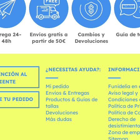
rega 24-
Envíos gratis a
Cambios y
Guía de t
48h
partir de 50€
Devoluciones
¿NECESITAS AYUDA?:
INFORMACI
ENCIÓN AL
IENTE
Mi pedido
Funidelia en
Envíos & Entregas
Aviso legal y
E TU PEDIDO
Productos & Guías de
Condiciones 
tallas
Política de P
Devoluciones
Política de C
Más dudas
Derecho de
desistimient
Zona de emp
Sitemap