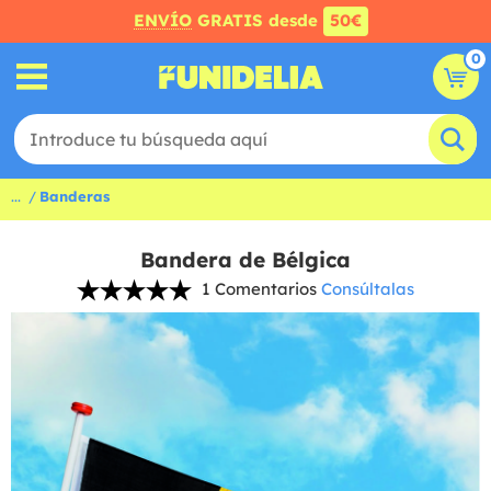
ENVÍO
GRATIS desde
50€
0
...
Banderas
Bandera de Bélgica
1 Comentarios
Consúltalas