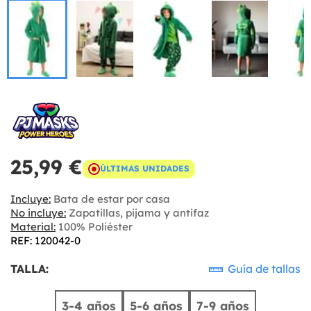
25,99 €
ÚLTIMAS UNIDADES
Incluye:
Bata de estar por casa
No incluye:
Zapatillas, pijama y antifaz
Material:
100% Poliéster
REF: 120042-0
TALLA:
Guía de tallas
3-4 años
5-6 años
7-9 años