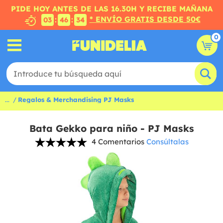
PIDE HOY ANTES DE LAS 16.30H Y RECIBE MAÑANA
* ENVÍO GRATIS DESDE 50€
:
:
03
46
34
0
...
Regalos & Merchandising PJ Masks
Bata Gekko para niño - PJ Masks
4 Comentarios
Consúltalas