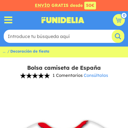
ENVÍO
GRATIS desde
50€
0
...
Decoración de fiesta
Bolsa camiseta de España
1 Comentarios
Consúltalas