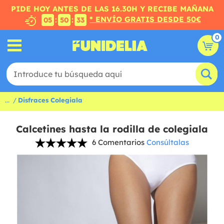
PIDE HOY ANTES DE LAS 16.30H Y RECIBE MAÑANA
* ENVÍO GRATIS DESDE 50€
:
:
05
50
33
0
...
Disfraces Colegiala
Calcetines hasta la rodilla de colegiala
6 Comentarios
Consúltalas