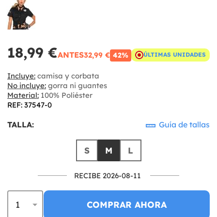
18,99 €
ANTES
32,99 €
42%
ÚLTIMAS UNIDADES
Incluye:
camisa y corbata
No incluye:
gorra ni guantes
Material:
100% Poliéster
REF: 37547-0
TALLA:
Guía de tallas
S
M
L
RECIBE 2026-08-11
COMPRAR AHORA