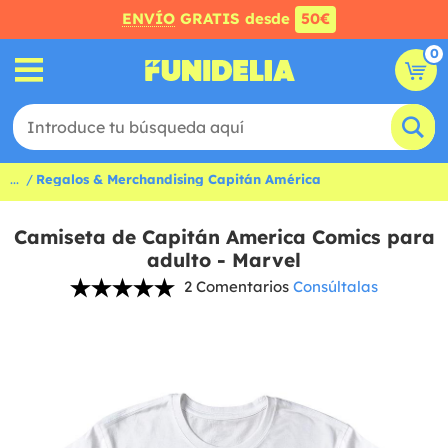
ENVÍO
GRATIS desde
50€
0
...
Regalos & Merchandising Capitán América
Camiseta de Capitán America Comics para
adulto - Marvel
2 Comentarios
Consúltalas