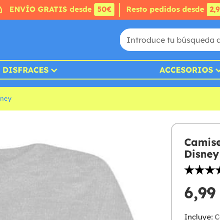
ENVÍO
GRATIS desde
50€
Resto pedidos
desde
2,
DISFRACES
ACCESORIOS
sney
Camise
Disney
6,99
Incluye:
C