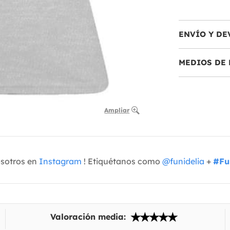
ENVÍO Y DE
MEDIOS DE 
Ampliar
osotros en
Instagram
! Etiquétanos como
@funidelia
+
#Fu
Valoración media: