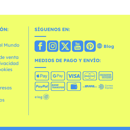
ÓN:
SÍGUENOS EN:
 el Mundo
Blog
de venta
MEDIOS DE PAGO Y ENVÍO:
rivacidad
ookies
o
resas
os