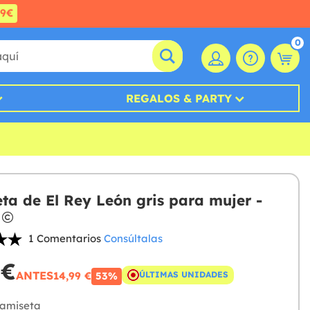
99€
0
REGALOS & PARTY
ta de El Rey León gris para mujer -
1 Comentarios
Consúltalas
 €
ANTES
14,99 €
ÚLTIMAS UNIDADES
53%
amiseta