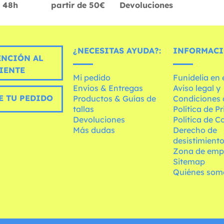
48h
partir de 50€
Devoluciones
¿NECESITAS AYUDA?:
INFORMACI
ENCIÓN AL
IENTE
Mi pedido
Funidelia en
Envíos & Entregas
Aviso legal y
E TU PEDIDO
Productos & Guías de
Condiciones 
tallas
Política de P
Devoluciones
Política de C
Más dudas
Derecho de
desistimient
Zona de emp
Sitemap
Quiénes som