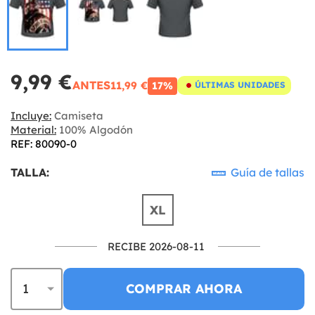
9,99 €
ANTES
11,99 €
17%
ÚLTIMAS UNIDADES
Incluye:
Camiseta
Material:
100% Algodón
REF: 80090-0
TALLA:
Guía de tallas
XL
RECIBE 2026-08-11
COMPRAR AHORA