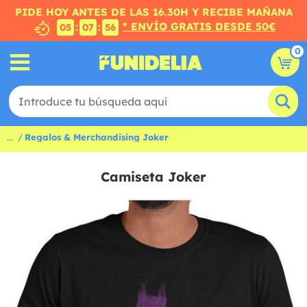
PIDE HOY ANTES DE LAS 16.30H Y RECIBE MAÑANA
* ENVÍO GRATIS DESDE 50€
:
:
05
07
55
0
...
Regalos & Merchandising Joker
Camiseta Joker