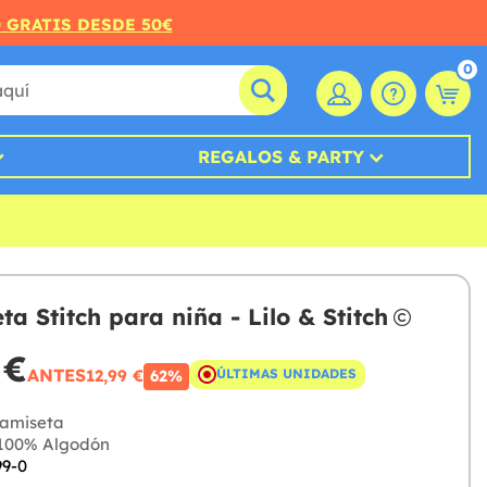
O GRATIS DESDE 50€
0
REGALOS & PARTY
ta Stitch para niña - Lilo & Stitch
 €
ANTES
12,99 €
ÚLTIMAS UNIDADES
62%
amiseta
100% Algodón
99-0