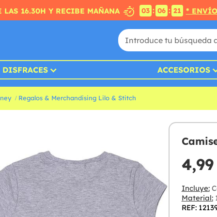
:
:
 LAS 16.30H Y RECIBE MAÑANA
* ENVÍ
03
06
20
DISFRACES
ACCESORIOS
sney
Regalos & Merchandising Lilo & Stitch
Camise
4,99
Incluye:
C
Material:
REF: 1213