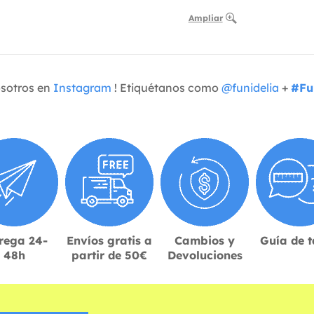
Ampliar
osotros en
Instagram
! Etiquétanos como
@funidelia
+
#Fu
rega 24-
Envíos gratis a
Cambios y
Guía de t
48h
partir de 50€
Devoluciones