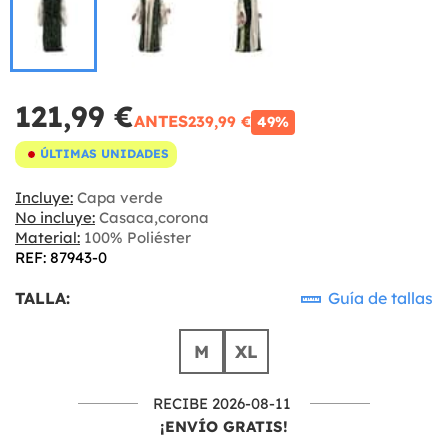
121,99 €
ANTES
239,99 €
49%
ÚLTIMAS UNIDADES
Incluye:
Capa verde
No incluye:
Casaca,corona
Material:
100% Poliéster
REF: 87943-0
TALLA:
Guía de tallas
M
XL
RECIBE 2026-08-11
¡ENVÍO GRATIS!