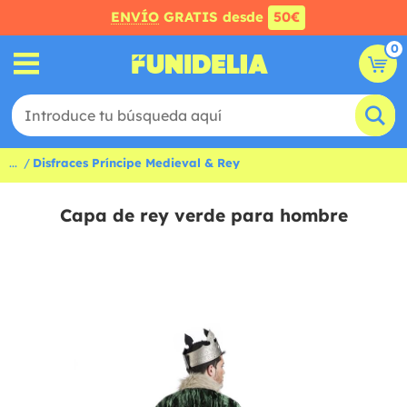
ENVÍO
GRATIS desde
50€
0
...
Disfraces Príncipe Medieval & Rey
Capa de rey verde para hombre