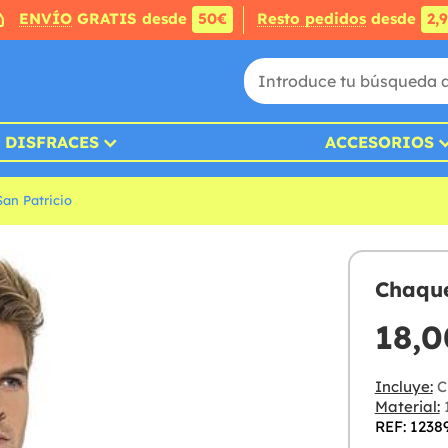
ENVÍO
GRATIS desde
50€
Resto pedidos
desde
2,
DISFRACES
ACCESORIOS
San Patricio
Chaque
18,0
Incluye:
C
Material:
1
REF: 1238