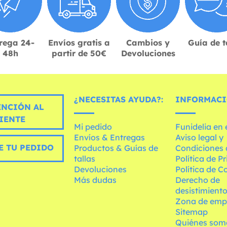
rega 24-
Envíos gratis a
Cambios y
Guía de t
48h
partir de 50€
Devoluciones
¿NECESITAS AYUDA?:
INFORMACI
ENCIÓN AL
IENTE
Mi pedido
Funidelia en
Envíos & Entregas
Aviso legal y
E TU PEDIDO
Productos & Guías de
Condiciones 
tallas
Política de P
Devoluciones
Política de C
Más dudas
Derecho de
desistimient
Zona de emp
Sitemap
Quiénes som