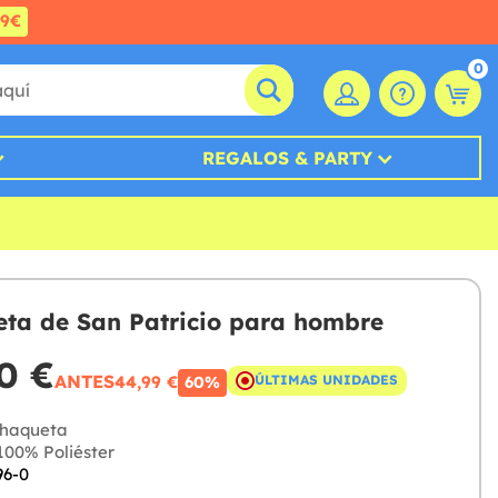
99€
0
REGALOS & PARTY
ta de San Patricio para hombre
0 €
ANTES
44,99 €
ÚLTIMAS UNIDADES
60%
haqueta
00% Poliéster
96-0