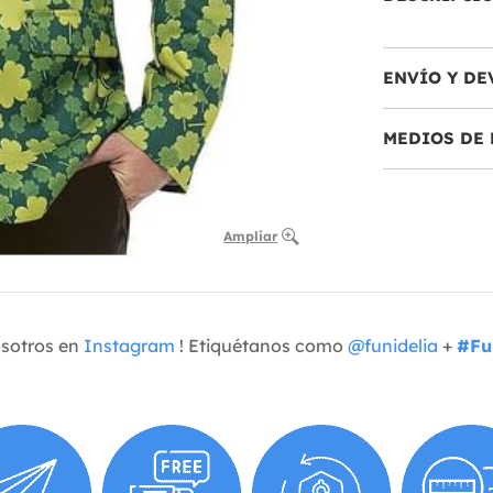
ENVÍO Y DE
MEDIOS DE 
Ampliar
osotros en
Instagram
! Etiquétanos como
@funidelia
+
#Fu